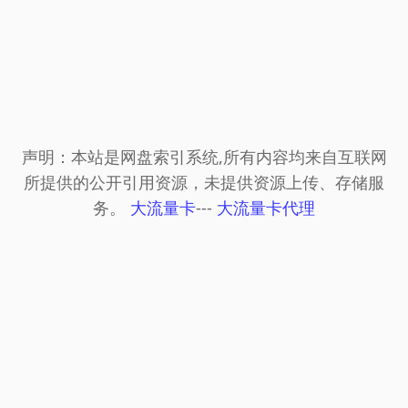
声明：本站是网盘索引系统,所有内容均来自互联网
所提供的公开引用资源，未提供资源上传、存储服
务。
大流量卡
---
大流量卡代理
© 2024 网盘资源搜索网 Powered by
FlowLoss
-
网赚项目
-
永久发布页
-
易流链
-
188收录网
-
小温导
航网
-
流量导航
-
站牌导航网
-
百度
-
58美女收录
-
自
动收录网
-
老李收录网
-
自动秒收录
-
sh991自动链
-
小鹅导航
-
电影导航
-
888导航网
-
888收录网
-
9K导
航网
-
麒麟自动链
-
福利导航网
-
2345链
-
樱花导航
-
宅男导航网
-
驼城资源导航网
-
逍遥网址
-
必应bing
-