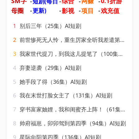
SM字
综合
网赚
0.1折游
-
短剧(每日
-
-
-
母圈
-
更新)
-
影视
-
项目
-
戏充值
1
别后三年（25集）AI短剧
2
前世惨死无人怜，重生厉家全听我差遣第二季（106集）AI短剧
3
我家世代提刀，到我这儿提笔了（100集）AI短剧
4
弃妻逆袭（29集）AI短剧
5
她手段了得（36集）AI短剧
6
我在末世打脸女主了（131集）AI短剧
7
穿书富家妯娌，我和闺蜜齐上阵！（61集）AI短剧
8
帅府福崽，卯卯驾到第四季（94集）AI短剧
9
星际向阳第四季（136集）AI短剧