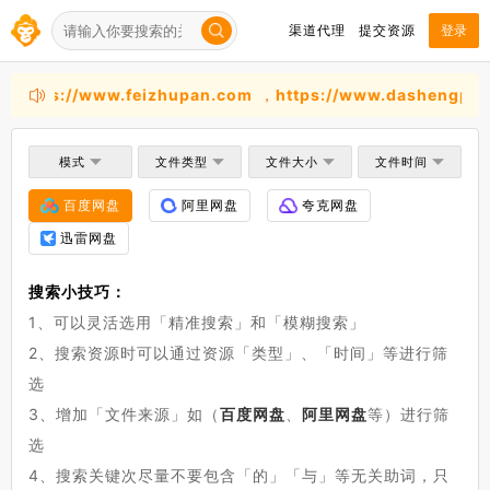
渠道代理
提交资源
登录
：
https://www.feizhupan.com
，
https://www.dashengpan
模式
文件类型
文件大小
文件时间
百度网盘
阿里网盘
夸克网盘
迅雷网盘
搜索小技巧：
1、可以灵活选用「精准搜索」和「模糊搜索」
2、搜索资源时可以通过资源「类型」、「时间」等进行筛
选
3、增加「文件来源」如（
百度网盘
、
阿里网盘
等）进行筛
选
4、搜索关键次尽量不要包含「的」「与」等无关助词，只